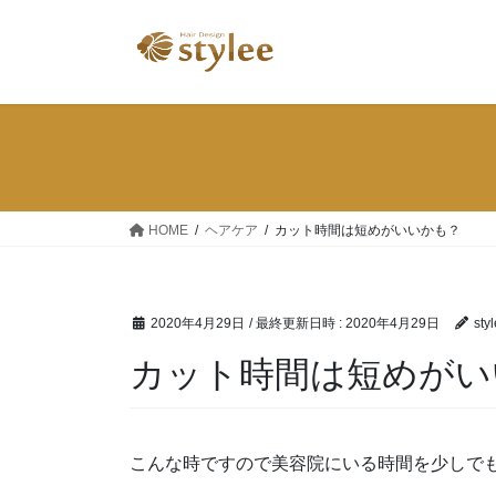
コ
ナ
ン
ビ
テ
ゲ
ン
ー
ツ
シ
へ
ョ
ス
ン
キ
に
ッ
移
HOME
ヘアケア
カット時間は短めがいいかも？
プ
動
2020年4月29日
/ 最終更新日時 :
2020年4月29日
sty
カット時間は短めがい
こんな時ですので美容院にいる時間を少しで