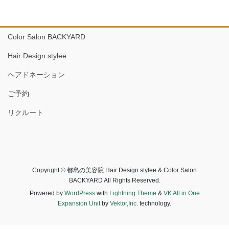
Color Salon BACKYARD
Hair Design stylee
ヘアドネーション
ご予約
リクルート
Copyright © 都島の美容院 Hair Design stylee & Color Salon
BACKYARD All Rights Reserved.
Powered by
WordPress
with
Lightning Theme
&
VK All in One
Expansion Unit
by
Vektor,Inc.
technology.