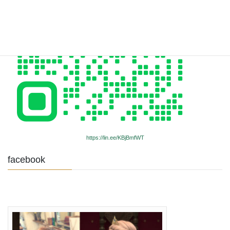
https://lin.ee/KBjBmfWT
facebook