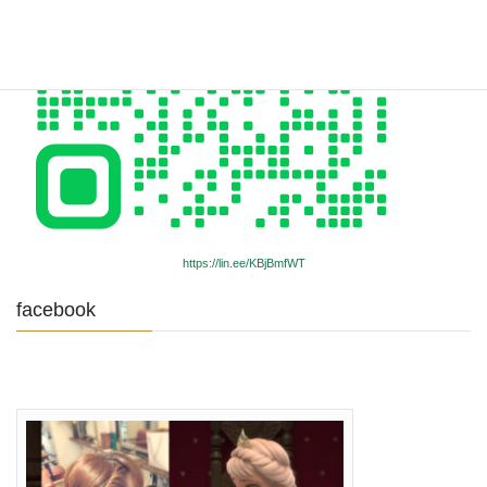
https://lin.ee/KBjBmfWT
facebook