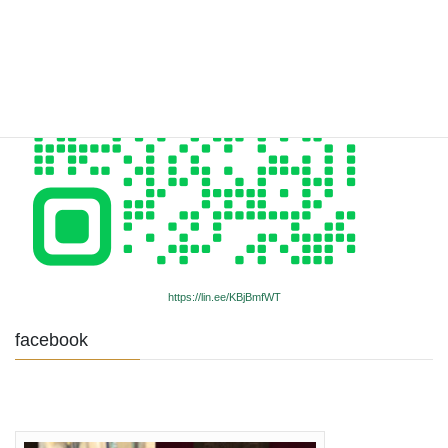
https://lin.ee/KBjBmfWT
facebook