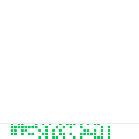
Hair Design styleeご予約専用電話はこちら
06-6955-9973