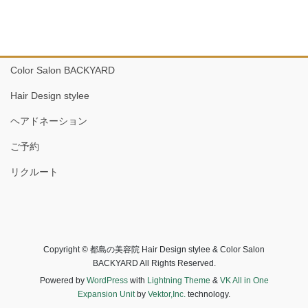
Color Salon BACKYARD
Hair Design stylee
ヘアドネーション
ご予約
リクルート
Copyright © 都島の美容院 Hair Design stylee & Color Salon
BACKYARD All Rights Reserved.
Powered by
WordPress
with
Lightning Theme
&
VK All in One
Expansion Unit
by
Vektor,Inc.
technology.