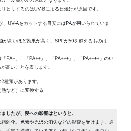
焼け、皮膚がんの原因となります。
リヒリするのはUV-Bによる日焼けが原因です。
が、UV-Aをカットする目安にはPAが用いられていま
値が高いほど効果が高く、SPFが50を超えるものは
PA+」、「PA++」、「PA+++」、「PA++++」のい
果が高いことを表します。
の2種類があります。
（熱など）に変換する
きましたが、髪への影響はというと、
の粗雑化、色素や光沢の消失などの影響を受けます。通
れ、毛髪を構成しているアミノ酸（シスチン、チロシ