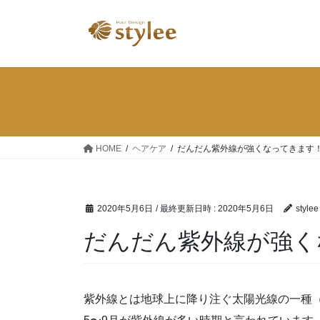
コ
ナ
ン
ビ
テ
ゲ
ン
ー
ツ
シ
へ
ョ
ス
ン
キ
に
ッ
移
HOME
ヘアケア
だんだん紫外線が強くなってきます
プ
動
2020年5月6日
/ 最終更新日時 :
2020年5月6日
stylee
だんだん紫外線が強く
紫外線とは地球上に降り注ぐ太陽光線の一種