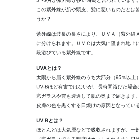
5〜9月が紫外線が多い時期と言われています
この紫外線が肌や頭皮、髪に悪いものだとは
うか？
紫外線は波長の長さにより、ＵＶＡ（紫外線
に分けられます。ＵＶＣは大気に阻まれ地上
段浴びている紫外線です。
UVAとは？
太陽から届く紫外線のうち大部分（95％以上
UV-Bほど有害ではないが、長時間浴びた場
窓ガラスや雲も透過して肌の奥まで届きます
皮膚の色を黒くする日焼けの原因となっている
UV-Bとは？
ほとんどは大気層などで吸収されますが、一