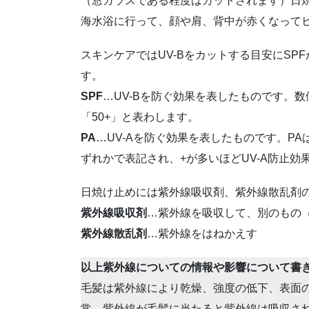
（窓ガラスである程度はカットされます）日
海水浴に行って、顔や肩、背中が赤くなってヒ
スキンケアではUV-Bをカットする目安にSPF
す。
SPF
…UV-Bを防ぐ効果を表したものです。数
「50+」と表わします。
PA
…UV-Aを防ぐ効果を表したものです。PAは「
ずれかで表記され、+が多いほどUV-A防止効
日焼け止めには紫外線吸収剤、紫外線散乱剤
紫外線吸収剤
…紫外線を吸収して、別のもの
紫外線散乱剤
…紫外線をはねかえす
以上紫外線についての情報や影響について書
毛髪は紫外線により乾燥、強度の低下、表面
常、紫外線が毛髪に当たると紫外線は吸収さ