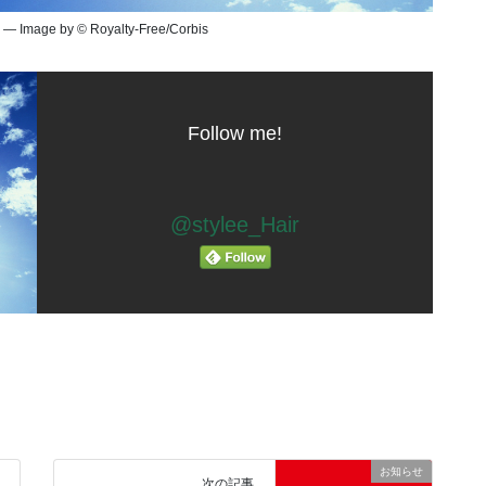
 — Image by © Royalty-Free/Corbis
Follow me!
@stylee_Hair
お知らせ
次の記事