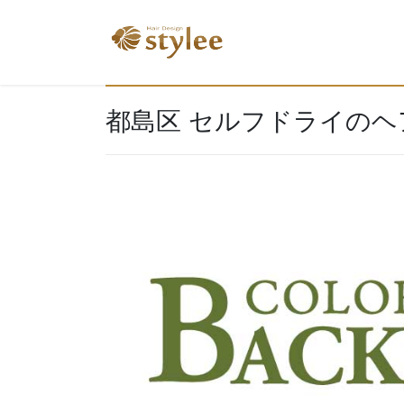
コ
ナ
ン
ビ
テ
ゲ
ン
ー
ツ
シ
都島区 セルフドライの
へ
ョ
ス
ン
キ
に
ッ
移
プ
動