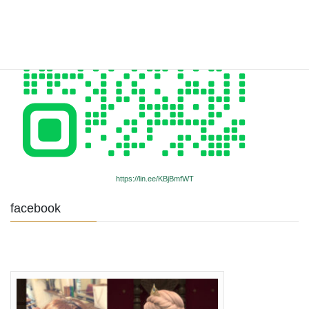
https://lin.ee/KBjBmfWT
facebook