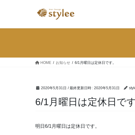
コ
ナ
ン
ビ
テ
ゲ
ン
ー
ツ
シ
へ
ョ
ス
ン
キ
に
ッ
移
HOME
お知らせ
6/1月曜日は定休日です。
プ
動
2020年5月31日
/ 最終更新日時 :
2020年5月31日
sty
6/1月曜日は定休日で
明日6/1月曜日は定休日です。