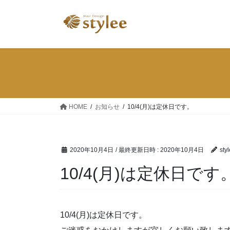
コ
ナ
ン
ビ
テ
ゲ
ン
ー
ツ
シ
へ
ョ
ス
ン
キ
に
ッ
移
HOME
お知らせ
10/4(月)は定休日です。
プ
動
2020年10月4日
/ 最終更新日時 :
2020年10月4日
sty
10/4(月)は定休日です
10/4(月)は定休日です。