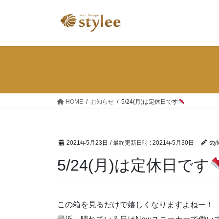
コ
ナ
ン
ビ
テ
ゲ
ン
ー
ツ
シ
へ
ョ
ス
ン
キ
に
ッ
移
HOME
お知らせ
5/24(月)は定休日です
プ
動
2021年5月23日
/ 最終更新日時 :
2021年5月30日
sty
5/24(月)は定休日です
この箱を見るだけで嬉しくなりますよねー！