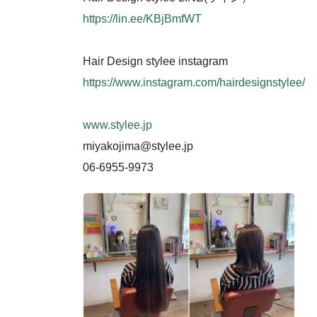
https://lin.ee/KBjBmfWT
Hair Design stylee instagram
https://www.instagram.com/hairdesignstylee/
www.stylee.jp
miyakojima@stylee.jp
06-6955-9973