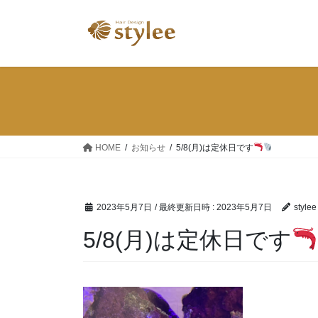
コ
ナ
ン
ビ
テ
ゲ
ン
ー
ツ
シ
へ
ョ
ス
ン
キ
に
ッ
移
HOME
お知らせ
5/8(月)は定休日です
プ
動
2023年5月7日
/ 最終更新日時 :
2023年5月7日
stylee
5/8(月)は定休日です