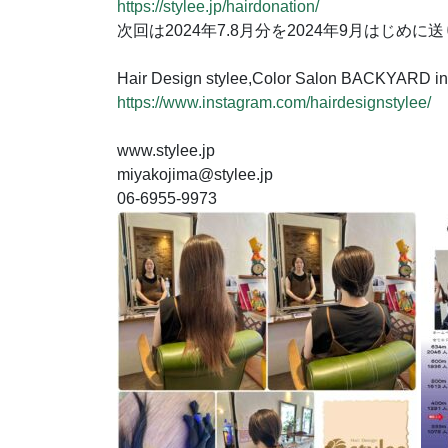
https://stylee.jp/hairdonation/
次回は2024年7.8月分を2024年9月はじめに
Hair Design stylee,Color Salon BACKYARD i
https://www.instagram.com/hairdesignstylee/
www.stylee.jp
miyakojima@stylee.jp
06-6955-9973