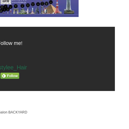
ollow me!
tylee_Hair
 Salon BACKYARD