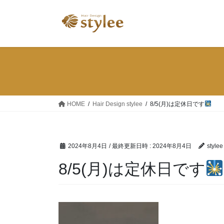
コ
ナ
ン
ビ
テ
ゲ
ン
ー
ツ
シ
へ
ョ
ス
ン
キ
に
ッ
移
HOME
Hair Design stylee
8/5(月)は定休日です
プ
動
2024年8月4日
/ 最終更新日時 :
2024年8月4日
stylee
8/5(月)は定休日です