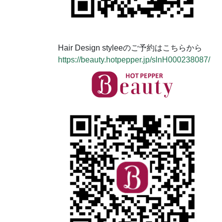
Hair Design styleeのご予約はこちらから
https://beauty.hotpepper.jp/slnH000238087/