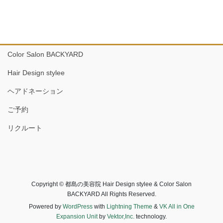
Color Salon BACKYARD
Hair Design stylee
ヘアドネーション
ご予約
リクルート
Copyright © 都島の美容院 Hair Design stylee & Color Salon
BACKYARD All Rights Reserved.
Powered by
WordPress
with
Lightning Theme
&
VK All in One
Expansion Unit
by
Vektor,Inc.
technology.