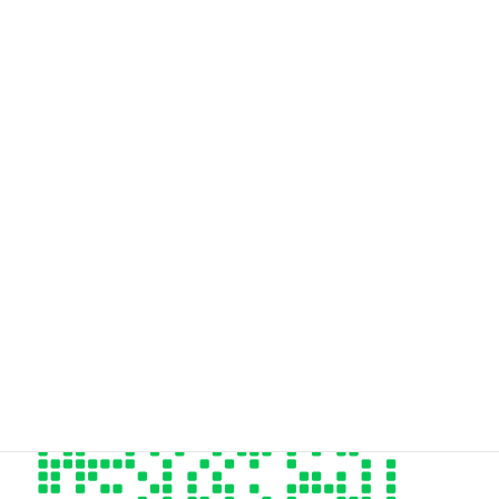
Hair Design styleeご予約専用電話はこちら
06-6955-9973