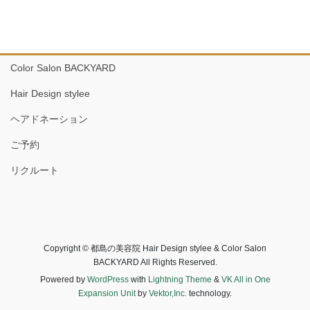
Color Salon BACKYARD
Hair Design stylee
ヘアドネーション
ご予約
リクルート
Copyright © 都島の美容院 Hair Design stylee & Color Salon
BACKYARD All Rights Reserved.
Powered by
WordPress
with
Lightning Theme
&
VK All in One
Expansion Unit
by
Vektor,Inc.
technology.