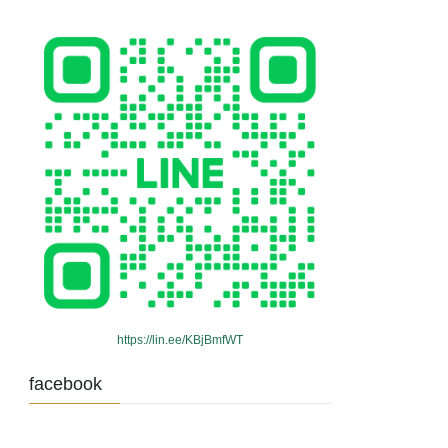
https://lin.ee/KBjBmfWT
facebook