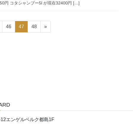
0円 コタシャンプー5l が現在32400円 […]
固
固
固
46
47
48
»
定
定
定
ペ
ペ
ペ
ー
ー
ー
ジ
ジ
ジ
YARD
22-12エンゲルベルク都島1F