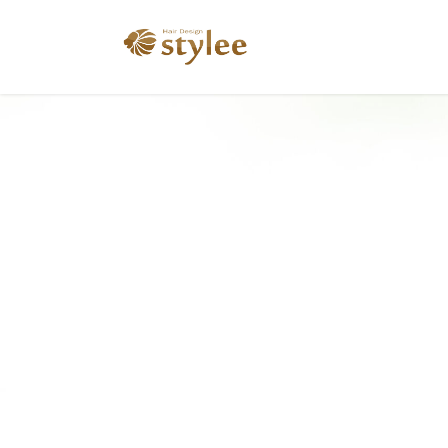
コ
ナ
ン
ビ
テ
ゲ
ン
ー
ツ
シ
へ
ョ
ス
ン
キ
に
ッ
移
プ
動