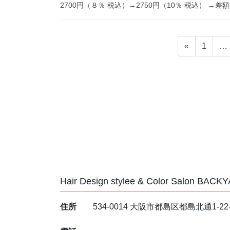
2700円（８％ 税込）→2750円（10％ 税込） →差額5
投
固
«
1
…
稿
定
ペ
の
ー
ペ
ジ
ー
ジ
送
り
Hair Design stylee & Color Salon BACK
住所
534-0014 大阪市都島区都島北通1-