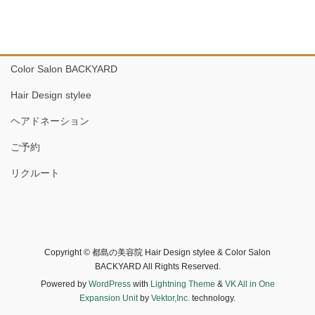
Color Salon BACKYARD
Hair Design stylee
ヘアドネーション
ご予約
リクルート
Copyright © 都島の美容院 Hair Design stylee & Color Salon
BACKYARD All Rights Reserved.
Powered by
WordPress
with
Lightning Theme
&
VK All in One
Expansion Unit
by
Vektor,Inc.
technology.