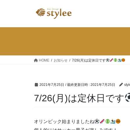
コ
ナ
ン
ビ
テ
ゲ
ン
ー
ツ
シ
へ
ョ
ス
ン
キ
に
ッ
移
HOME
お知らせ
7/26(月)は定休日です
プ
動
2021年7月25日
/ 最終更新日時 :
2021年7月25日
sty
7/26(月)は定休日です
オリンピック始まりましたね