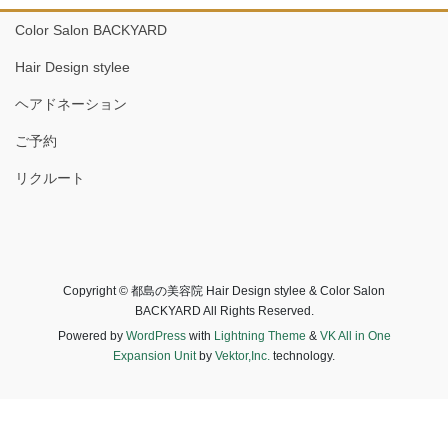
Color Salon BACKYARD
Hair Design stylee
ヘアドネーション
ご予約
リクルート
Copyright © 都島の美容院 Hair Design stylee & Color Salon
BACKYARD All Rights Reserved.
Powered by
WordPress
with
Lightning Theme
&
VK All in One
Expansion Unit
by
Vektor,Inc.
technology.