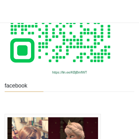
https://lin.ee/KBjBmfWT
facebook