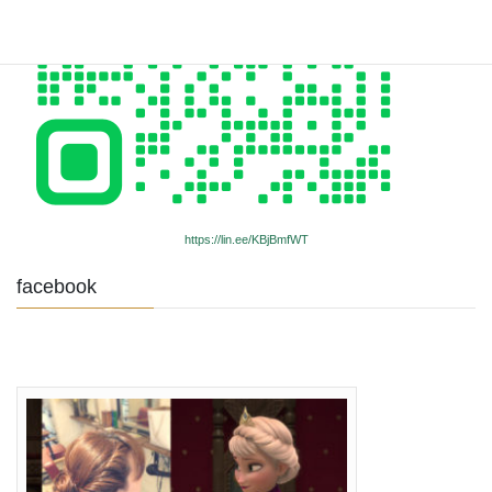
https://lin.ee/KBjBmfWT
facebook